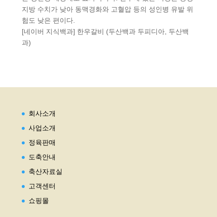
지방 수치가 낮아 동맥경화와 고혈압 등의 성인병 유발 위
험도 낮은 편이다.
[네이버 지식백과] 한우갈비 (두산백과 두피디아, 두산백
과)
회사소개
사업소개
정육판매
도축안내
축산자료실
고객센터
쇼핑몰