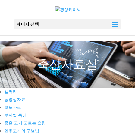
페이지 선택
축산자료실
갤러리
동영상자료
보도자료
부위별 특징
좋은 고기 고르는 요령
한우고기의 구별법