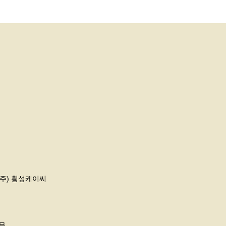
(주) 횡성케이씨
휴무